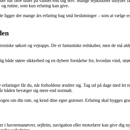
der har flere timer på vandet end dig selv. Mange sejlklubber tilbyder
 og rutine, som kun erfaring kan give.
e ligger der mange års erfaring bag små beslutninger – som at vælge en b
den
roniske søkort og vejrapps. De er fantastiske redskaber, men de må aldr
g både større sikkerhed og en dybere forståelse for, hvordan vind, str
e erfaringer får du, når forholdene ændrer sig. Tag ud på dage med let re
 når båden bevæger sig mere end normalt.
ogen om din rute, og kend dine egne grænser. Erfaring skal bygges grad
 i havnemanøvrer, sejltrim, navigation eller motorlære kan give dig ny i