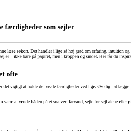
ne færdigheder som sejler
nne læse søkort. Det handler i lige så høj grad om erfaring, intuition og 
er sejler – ikke bare på papiret, men i kroppen og sindet. Her får du insp
t ofte
r det vigtigt at holde de basale færdigheder ved lige. Øv dig i at lægge ti
 være at vende båden på et snævert farvand, sejle for sejl alene eller