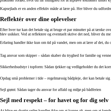
praktiske forløb, hvor du får mulighed for at afprøve teknikker under k
Kapsejlads er en anden effektiv måde at lære på. Her bliver du udfordret
Reflektér over dine oplevelser
Efter hver tur kan det betale sig at bruge et par minutter på at tænke o
blev usikker. Ved at reflektere og eventuelt skrive det ned, bliver du m
Erfaring handler ikke kun om tid på vandet, men om at lære af det, du 
Tag ansvar som skipper – sådan skaber du tryghed for familie og venn
Sikkerhedsudstyr i topform: Sådan tjekker og vedligeholder du det korr
Opdag små problemer i tide – regelmæssig bådpleje, der kan betale sig
Sejl grønt: Sådan tager du ansvar for affald og miljø på bådferien
Sejl med respekt – for havet og for dig selv
At blive en dygtig sejler handler ikke om at kunne alt, men om at kende 