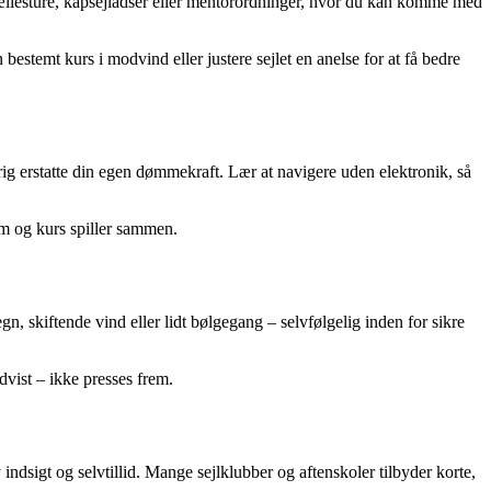
 fællesture, kapsejladser eller mentorordninger, hvor du kan komme med
estemt kurs i modvind eller justere sejlet en anelse for at få bedre
ig erstatte din egen dømmekraft. Lær at navigere uden elektronik, så
øm og kurs spiller sammen.
gn, skiftende vind eller lidt bølgegang – selvfølgelig inden for sikre
vist – ikke presses frem.
ndsigt og selvtillid. Mange sejlklubber og aftenskoler tilbyder korte,