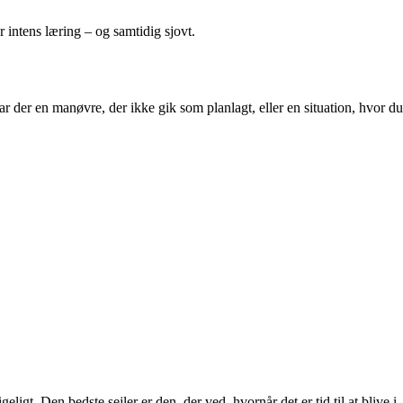
r intens læring – og samtidig sjovt.
r der en manøvre, der ikke gik som planlagt, eller en situation, hvor du
gt. Den bedste sejler er den, der ved, hvornår det er tid til at blive i