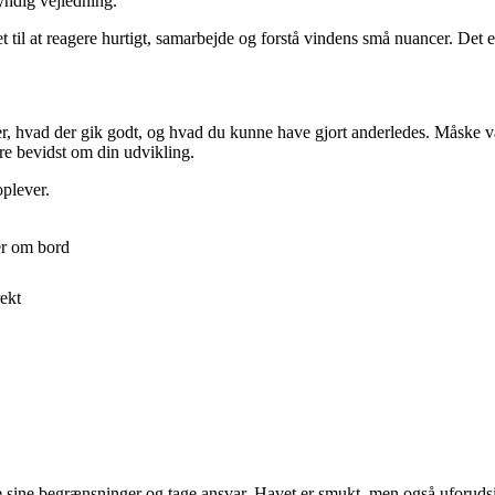
yndig vejledning.
 til at reagere hurtigt, samarbejde og forstå vindens små nuancer. Det e
ver, hvad der gik godt, og hvad du kunne have gjort anderledes. Måske va
ere bevidst om din udvikling.
oplever.
er om bord
ekt
sine begrænsninger og tage ansvar. Havet er smukt, men også uforudsigeli