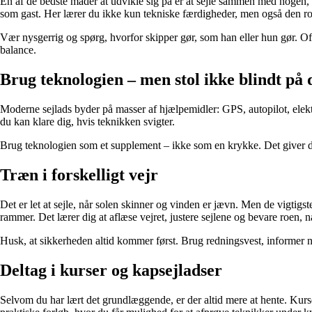
En af de bedste måder at udvikle sig på er at sejle sammen med nogen, 
som gast. Her lærer du ikke kun tekniske færdigheder, men også den ro
Vær nysgerrig og spørg, hvorfor skipper gør, som han eller hun gør. Oft
balance.
Brug teknologien – men stol ikke blindt på 
Moderne sejlads byder på masser af hjælpemidler: GPS, autopilot, elekt
du kan klare dig, hvis teknikken svigter.
Brug teknologien som et supplement – ikke som en krykke. Det giver di
Træn i forskelligt vejr
Det er let at sejle, når solen skinner og vinden er jævn. Men de vigtigst
rammer. Det lærer dig at aflæse vejret, justere sejlene og bevare roen,
Husk, at sikkerheden altid kommer først. Brug redningsvest, informer n
Deltag i kurser og kapsejladser
Selvom du har lært det grundlæggende, er der altid mere at hente. Kurser