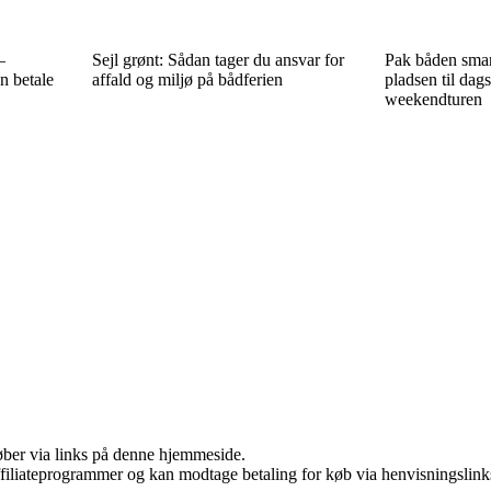
–
Sejl grønt: Sådan tager du ansvar for
Pak båden smart
n betale
affald og miljø på bådferien
pladsen til dags
weekendturen
 køber via links på denne hjemmeside.
affiliateprogrammer og kan modtage betaling for køb via henvisningslinks