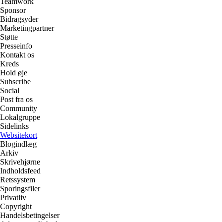
Teamwork
Sponsor
Bidragsyder
Marketingpartner
Støtte
Presseinfo
Kontakt os
Kreds
Hold øje
Subscribe
Social
Post fra os
Community
Lokalgruppe
Sidelinks
Websitekort
Blogindlæg
Arkiv
Skrivehjørne
Indholdsfeed
Retssystem
Sporingsfiler
Privatliv
Copyright
Handelsbetingelser