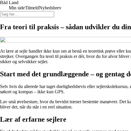
Båd Land
Min side
Tilmeld
Nyhedsbrev
Fra teori til praksis – sådan udvikler du di
At lære at sejle handler ikke kun om at bestå en teoretisk prøve eller ku
strejker. Overgangen fra teori til praksis er dér, hvor du for alvor bliv
sikker og selvsikker sejler.
Start med det grundlæggende – og gentag de
Selv hvis du allerede har taget duelighedsbevis eller sejlerskolekursus, e
søkort og kompas – ikke kun GPS.
Lav små øvelsesture, hvor du bevidst træner bestemte manøvrer. Det kan
bliver det, når du står i en reel situation.
Lær af erfarne sejlere