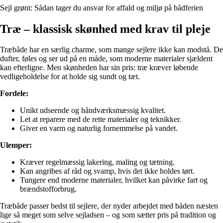
Sejl grønt: Sådan tager du ansvar for affald og miljø på bådferien
Træ – klassisk skønhed med krav til pleje
Træbåde har en særlig charme, som mange sejlere ikke kan modstå. De
dufter, føles og ser ud på en måde, som moderne materialer sjældent
kan efterligne. Men skønheden har sin pris: træ kræver løbende
vedligeholdelse for at holde sig sundt og tæt.
Fordele:
Unikt udseende og håndværksmæssig kvalitet.
Let at reparere med de rette materialer og teknikker.
Giver en varm og naturlig fornemmelse på vandet.
Ulemper:
Kræver regelmæssig lakering, maling og tætning.
Kan angribes af råd og svamp, hvis det ikke holdes tørt.
Tungere end moderne materialer, hvilket kan påvirke fart og
brændstofforbrug.
Træbåde passer bedst til sejlere, der nyder arbejdet med båden næsten
lige så meget som selve sejladsen – og som sætter pris på tradition og