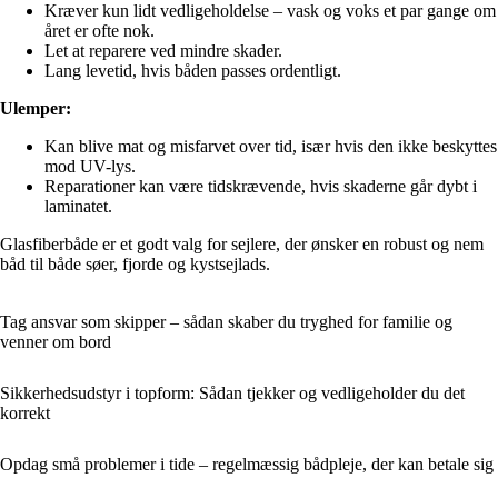
Kræver kun lidt vedligeholdelse – vask og voks et par gange om
året er ofte nok.
Let at reparere ved mindre skader.
Lang levetid, hvis båden passes ordentligt.
Ulemper:
Kan blive mat og misfarvet over tid, især hvis den ikke beskyttes
mod UV-lys.
Reparationer kan være tidskrævende, hvis skaderne går dybt i
laminatet.
Glasfiberbåde er et godt valg for sejlere, der ønsker en robust og nem
båd til både søer, fjorde og kystsejlads.
Tag ansvar som skipper – sådan skaber du tryghed for familie og
venner om bord
Sikkerhedsudstyr i topform: Sådan tjekker og vedligeholder du det
korrekt
Opdag små problemer i tide – regelmæssig bådpleje, der kan betale sig