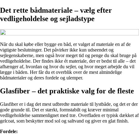
Det rette bådmateriale – vælg efter
vedligeholdelse og sejladstype
Når du skal købe eller bygge en båd, er valget af materiale en af de
vigtigste beslutninger. Det påvirker ikke kun udseendet og
sejlegenskaberne, men også hvor meget tid og penge du skal bruge på
vedligeholdelse. Der findes ikke ét materiale, der er bedst til alle – det
afhænger af, hvordan og hvor du sejler, og hvor meget arbejde du vil
lægge i båden. Her får du et overblik over de mest almindelige
bådmaterialer og deres fordele og ulemper.
Glasfiber – det praktiske valg for de fleste
Glasfiber er i dag det mest udbredte materiale til lystbåde, og det er der
gode grunde til. Det er stærkt, formstabilt og kræver minimal
vedligeholdelse sammenlignet med træ. Overfladen er typisk dækket af
gelcoat, som beskytter mod sol og saltvand og giver en glat finish.
Fordele: