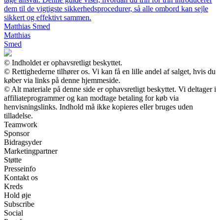
dem til de vigtigste sikkerhedsprocedurer, så alle ombord kan sejle
sikkert og effektivt sammen.
Matthias Smed
Matthias
Smed
© Indholdet er ophavsretligt beskyttet.
© Rettighederne tilhører os. Vi kan få en lille andel af salget, hvis du
køber via links på denne hjemmeside.
© Alt materiale på denne side er ophavsretligt beskyttet. Vi deltager i
affiliateprogrammer og kan modtage betaling for køb via
henvisningslinks. Indhold må ikke kopieres eller bruges uden
tilladelse.
Teamwork
Sponsor
Bidragsyder
Marketingpartner
Støtte
Presseinfo
Kontakt os
Kreds
Hold øje
Subscribe
Social