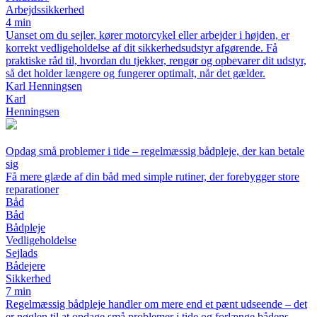
Arbejdssikkerhed
4 min
Uanset om du sejler, kører motorcykel eller arbejder i højden, er
korrekt vedligeholdelse af dit sikkerhedsudstyr afgørende. Få
praktiske råd til, hvordan du tjekker, rengør og opbevarer dit udstyr,
så det holder længere og fungerer optimalt, når det gælder.
Karl Henningsen
Karl
Henningsen
Opdag små problemer i tide – regelmæssig bådpleje, der kan betale
sig
Få mere glæde af din båd med simple rutiner, der forebygger store
reparationer
Båd
Båd
Bådpleje
Vedligeholdelse
Sejlads
Bådejere
Sikkerhed
7 min
Regelmæssig bådpleje handler om mere end et pænt udseende – det
er nøglen til at opdage små problemer i tide og forlænge bådens