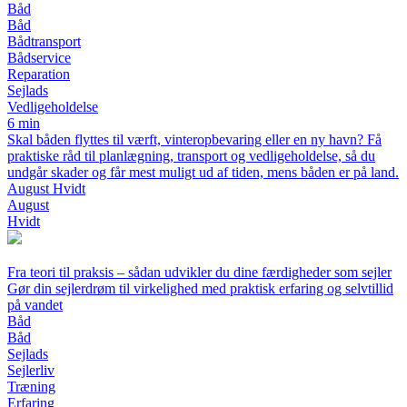
Båd
Båd
Bådtransport
Bådservice
Reparation
Sejlads
Vedligeholdelse
6 min
Skal båden flyttes til værft, vinteropbevaring eller en ny havn? Få
praktiske råd til planlægning, transport og vedligeholdelse, så du
undgår skader og får mest muligt ud af tiden, mens båden er på land.
August Hvidt
August
Hvidt
Fra teori til praksis – sådan udvikler du dine færdigheder som sejler
Gør din sejlerdrøm til virkelighed med praktisk erfaring og selvtillid
på vandet
Båd
Båd
Sejlads
Sejlerliv
Træning
Erfaring