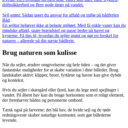
driftssikkerhed og flere gode timer på vandet.
Sejl grønt: Sådan tager du ansvar for affald og miljø på bådferien
Båd
En sejltur behøver ikke at belaste miljøet. Med få enkle vaner kan du
mindske affald, spare brændstof og passe bedre på havet og
kysterne. Få tips til, hvordan du sejler grønt og gør en forskel for
naturen – allerede på din næste bådferie.
Brug naturen som kulisse
Når du sejler, ændrer omgivelserne sig hele tiden – og det giver
fantastiske muligheder for at skabe variation i dine billeder. Brug
landskabet aktivt: klipper, broer, fyrtårne og havne kan give dybde
og kontekst.
Hvis du sejler i skærgård eller fjord, kan du lege med spejlinger i
vandet. På åbent hav kan du bruge horisonten som et roligt element,
der fremhæver båden og personerne ombord.
Tænk også på farverne: det blå hav, de hvide sejl og de røde
redningsveste skaber naturlige kontraster, som gør billederne
levende.