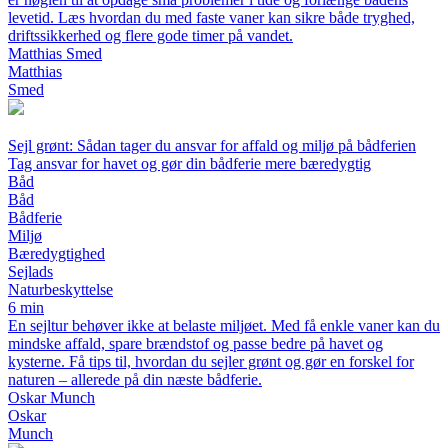
levetid. Læs hvordan du med faste vaner kan sikre både tryghed,
driftssikkerhed og flere gode timer på vandet.
Matthias Smed
Matthias
Smed
Sejl grønt: Sådan tager du ansvar for affald og miljø på bådferien
Tag ansvar for havet og gør din bådferie mere bæredygtig
Båd
Båd
Bådferie
Miljø
Bæredygtighed
Sejlads
Naturbeskyttelse
6 min
En sejltur behøver ikke at belaste miljøet. Med få enkle vaner kan du
mindske affald, spare brændstof og passe bedre på havet og
kysterne. Få tips til, hvordan du sejler grønt og gør en forskel for
naturen – allerede på din næste bådferie.
Oskar Munch
Oskar
Munch