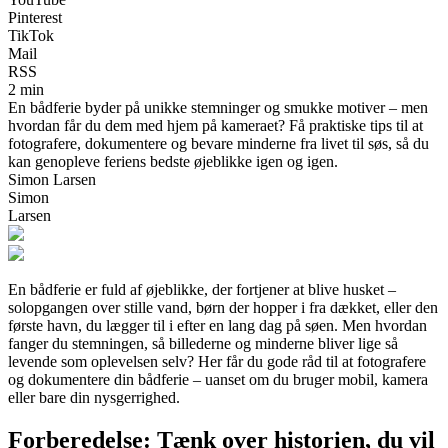
Pinterest
TikTok
Mail
RSS
2 min
En bådferie byder på unikke stemninger og smukke motiver – men
hvordan får du dem med hjem på kameraet? Få praktiske tips til at
fotografere, dokumentere og bevare minderne fra livet til søs, så du
kan genopleve feriens bedste øjeblikke igen og igen.
Simon Larsen
Simon
Larsen
En bådferie er fuld af øjeblikke, der fortjener at blive husket –
solopgangen over stille vand, børn der hopper i fra dækket, eller den
første havn, du lægger til i efter en lang dag på søen. Men hvordan
fanger du stemningen, så billederne og minderne bliver lige så
levende som oplevelsen selv? Her får du gode råd til at fotografere
og dokumentere din bådferie – uanset om du bruger mobil, kamera
eller bare din nysgerrighed.
Forberedelse: Tænk over historien, du vil