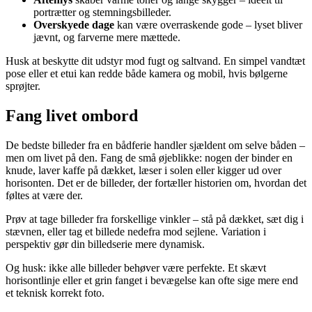
portrætter og stemningsbilleder.
Overskyede dage
kan være overraskende gode – lyset bliver
jævnt, og farverne mere mættede.
Husk at beskytte dit udstyr mod fugt og saltvand. En simpel vandtæt
pose eller et etui kan redde både kamera og mobil, hvis bølgerne
sprøjter.
Fang livet ombord
De bedste billeder fra en bådferie handler sjældent om selve båden –
men om livet på den. Fang de små øjeblikke: nogen der binder en
knude, laver kaffe på dækket, læser i solen eller kigger ud over
horisonten. Det er de billeder, der fortæller historien om, hvordan det
føltes at være der.
Prøv at tage billeder fra forskellige vinkler – stå på dækket, sæt dig i
stævnen, eller tag et billede nedefra mod sejlene. Variation i
perspektiv gør din billedserie mere dynamisk.
Og husk: ikke alle billeder behøver være perfekte. Et skævt
horisontlinje eller et grin fanget i bevægelse kan ofte sige mere end
et teknisk korrekt foto.