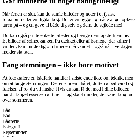
Gør minderne til noget håndgribeligt
Når ferien er slut, kan du samle billeder og noter i et fysisk
fotoalbum eller en digital bog. Det er en hyggelig måde at genopleve
turen på – og en gave til både dig selv og dem, du sejlede med.
Du kan også printe enkelte billeder og hænge dem op derhjemme.
Et billede af solnedgangen fra dækket eller af børnene, der griner i
vinden, kan minde dig om friheden på vandet – også når hverdagen
melder sig igen.
Fang stemningen – ikke bare motivet
At fotografere en bådferie handler i sidste ende ikke om teknik, men
om at fange stemningen. Det er vinden i håret, duften af saltvand og
følelsen af ro, du vil huske. Hvis du kan få det med i dine billeder,
har du fanget essensen af turen – og skabt minder, der varer langt ud
over sommeren.
Båd
Båd
Bådferie
Fotografi
Rejseminder