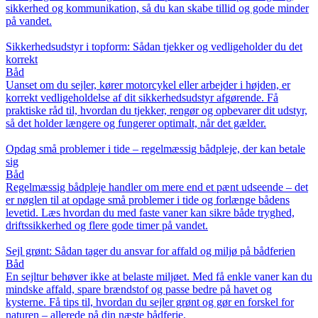
sikkerhed og kommunikation, så du kan skabe tillid og gode minder
på vandet.
Sikkerhedsudstyr i topform: Sådan tjekker og vedligeholder du det
korrekt
Båd
Uanset om du sejler, kører motorcykel eller arbejder i højden, er
korrekt vedligeholdelse af dit sikkerhedsudstyr afgørende. Få
praktiske råd til, hvordan du tjekker, rengør og opbevarer dit udstyr,
så det holder længere og fungerer optimalt, når det gælder.
Opdag små problemer i tide – regelmæssig bådpleje, der kan betale
sig
Båd
Regelmæssig bådpleje handler om mere end et pænt udseende – det
er nøglen til at opdage små problemer i tide og forlænge bådens
levetid. Læs hvordan du med faste vaner kan sikre både tryghed,
driftssikkerhed og flere gode timer på vandet.
Sejl grønt: Sådan tager du ansvar for affald og miljø på bådferien
Båd
En sejltur behøver ikke at belaste miljøet. Med få enkle vaner kan du
mindske affald, spare brændstof og passe bedre på havet og
kysterne. Få tips til, hvordan du sejler grønt og gør en forskel for
naturen – allerede på din næste bådferie.