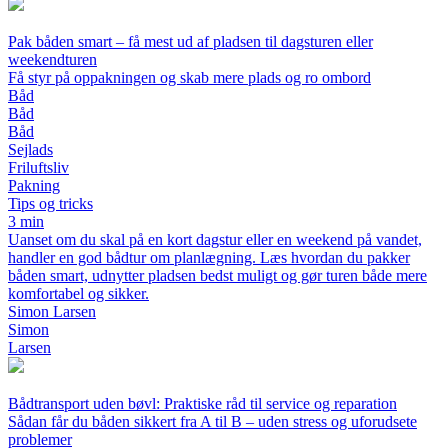
Pak båden smart – få mest ud af pladsen til dagsturen eller
weekendturen
Få styr på oppakningen og skab mere plads og ro ombord
Båd
Båd
Båd
Sejlads
Friluftsliv
Pakning
Tips og tricks
3 min
Uanset om du skal på en kort dagstur eller en weekend på vandet,
handler en god bådtur om planlægning. Læs hvordan du pakker
båden smart, udnytter pladsen bedst muligt og gør turen både mere
komfortabel og sikker.
Simon Larsen
Simon
Larsen
Bådtransport uden bøvl: Praktiske råd til service og reparation
Sådan får du båden sikkert fra A til B – uden stress og uforudsete
problemer