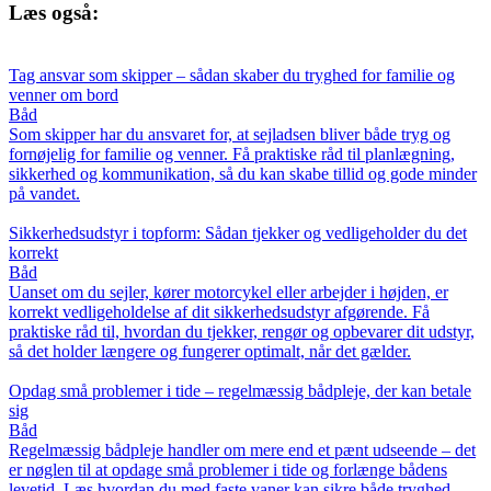
Læs også:
Tag ansvar som skipper – sådan skaber du tryghed for familie og
venner om bord
Båd
Som skipper har du ansvaret for, at sejladsen bliver både tryg og
fornøjelig for familie og venner. Få praktiske råd til planlægning,
sikkerhed og kommunikation, så du kan skabe tillid og gode minder
på vandet.
Sikkerhedsudstyr i topform: Sådan tjekker og vedligeholder du det
korrekt
Båd
Uanset om du sejler, kører motorcykel eller arbejder i højden, er
korrekt vedligeholdelse af dit sikkerhedsudstyr afgørende. Få
praktiske råd til, hvordan du tjekker, rengør og opbevarer dit udstyr,
så det holder længere og fungerer optimalt, når det gælder.
Opdag små problemer i tide – regelmæssig bådpleje, der kan betale
sig
Båd
Regelmæssig bådpleje handler om mere end et pænt udseende – det
er nøglen til at opdage små problemer i tide og forlænge bådens
levetid. Læs hvordan du med faste vaner kan sikre både tryghed,