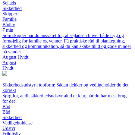
Sejlads
Sikkerhed
Skipper
Familie
Bådliv
7 min
Som skipper har du ansvaret for, at sejladsen bliver både tryg og
fornøjelig for familie og venner. Få praktiske råd til planlægning,
sikkerhed og kommunikation, så du kan skabe tillid og gode minder
på vandet.
August Hvidt
August
Hvidt
Sikkerhedsudstyr i topform: Sådan tjekker og vedligeholder du det
korrekt
Sørg for, at dit sikkerhedsudstyr altid er klar, når du har mest brug
for det
Båd
Båd
Sikkerhed
Vedligeholdelse
Udstyr
Friluftsliv