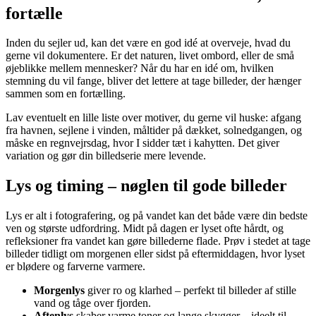
fortælle
Inden du sejler ud, kan det være en god idé at overveje, hvad du
gerne vil dokumentere. Er det naturen, livet ombord, eller de små
øjeblikke mellem mennesker? Når du har en idé om, hvilken
stemning du vil fange, bliver det lettere at tage billeder, der hænger
sammen som en fortælling.
Lav eventuelt en lille liste over motiver, du gerne vil huske: afgang
fra havnen, sejlene i vinden, måltider på dækket, solnedgangen, og
måske en regnvejrsdag, hvor I sidder tæt i kahytten. Det giver
variation og gør din billedserie mere levende.
Lys og timing – nøglen til gode billeder
Lys er alt i fotografering, og på vandet kan det både være din bedste
ven og største udfordring. Midt på dagen er lyset ofte hårdt, og
refleksioner fra vandet kan gøre billederne flade. Prøv i stedet at tage
billeder tidligt om morgenen eller sidst på eftermiddagen, hvor lyset
er blødere og farverne varmere.
Morgenlys
giver ro og klarhed – perfekt til billeder af stille
vand og tåge over fjorden.
Aftenlys
skaber varme toner og lange skygger – ideelt til