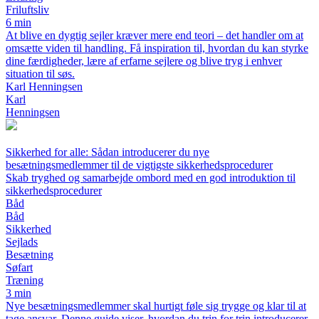
Friluftsliv
6 min
At blive en dygtig sejler kræver mere end teori – det handler om at
omsætte viden til handling. Få inspiration til, hvordan du kan styrke
dine færdigheder, lære af erfarne sejlere og blive tryg i enhver
situation til søs.
Karl Henningsen
Karl
Henningsen
Sikkerhed for alle: Sådan introducerer du nye
besætningsmedlemmer til de vigtigste sikkerhedsprocedurer
Skab tryghed og samarbejde ombord med en god introduktion til
sikkerhedsprocedurer
Båd
Båd
Sikkerhed
Sejlads
Besætning
Søfart
Træning
3 min
Nye besætningsmedlemmer skal hurtigt føle sig trygge og klar til at
tage ansvar. Denne guide viser, hvordan du trin for trin introducerer