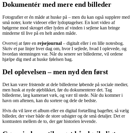
Dokumentér med mere end billeder
Fotografier er én måde at huske på – men du kan også supplere med
små noter, korte videoer eller lydoptagelser. En kort video af
bølgerne mod skroget eller lyden af vinden i sejlene kan bringe
minderne til live på en helt anden måde.
Overvej at føre en
rejsejournal
– digitalt eller i en lille notesbog.
Skriv et par linjer hver dag om, hvor I sejlede, hvad I oplevede, og
hvordan stemningen var. Når du senere ser billederne, vil ordene
hjælpe dig med at huske følelsen bag.
Del oplevelsen – men nyd den først
Det kan være fristende at dele billederne løbende på sociale medier,
men husk at nyde øjeblikket, før du dokumenterer det. Tag
billederne, læg kameraet væk, og vær til stede. Når du kommer i
havn om aftenen, kan du sortere og dele de bedste.
Hvis du vil lave et album eller en digital fortælling bagefter, så vælg
billeder, der viser både de store udsigter og de små detaljer. Det er
kontrasten mellem de to, der gør historien levende.