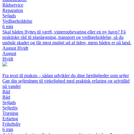
Bådservice
Reparation
Sejlads
Vedligeholdelse
6 min
Skal båden flyttes til værft, vinteropbevaring eller en ny havn? Få
praktiske råd til planlægning, transport og vedligeholdelse, så du
undgår skader og får mest muligt ud af tiden, mens båden er på land.
August Hvidt
August
Hvidt
Fra teori til praksis – sådan udvikler du dine færdigheder som sejler
Gør din sejlerdrøm til virkelighed med praktisk erfaring og selvtillid
på vandet
Båd
Båd
Sejlads
Sejlerliv
Træning
Erfaring
Friluftsliv
6 min