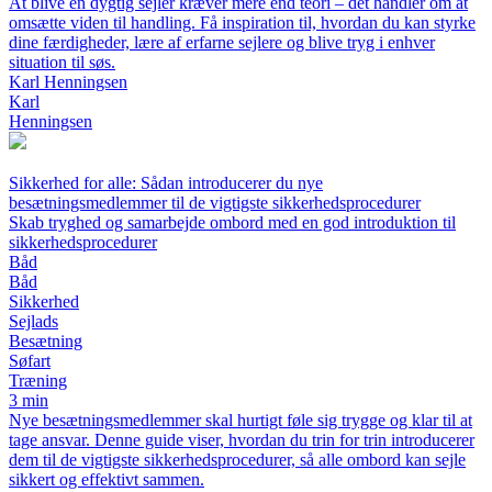
At blive en dygtig sejler kræver mere end teori – det handler om at
omsætte viden til handling. Få inspiration til, hvordan du kan styrke
dine færdigheder, lære af erfarne sejlere og blive tryg i enhver
situation til søs.
Karl Henningsen
Karl
Henningsen
Sikkerhed for alle: Sådan introducerer du nye
besætningsmedlemmer til de vigtigste sikkerhedsprocedurer
Skab tryghed og samarbejde ombord med en god introduktion til
sikkerhedsprocedurer
Båd
Båd
Sikkerhed
Sejlads
Besætning
Søfart
Træning
3 min
Nye besætningsmedlemmer skal hurtigt føle sig trygge og klar til at
tage ansvar. Denne guide viser, hvordan du trin for trin introducerer
dem til de vigtigste sikkerhedsprocedurer, så alle ombord kan sejle
sikkert og effektivt sammen.