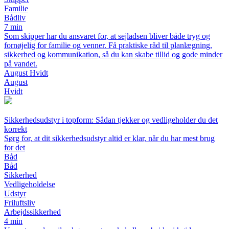
Familie
Bådliv
7 min
Som skipper har du ansvaret for, at sejladsen bliver både tryg og
fornøjelig for familie og venner. Få praktiske råd til planlægning,
sikkerhed og kommunikation, så du kan skabe tillid og gode minder
på vandet.
August Hvidt
August
Hvidt
Sikkerhedsudstyr i topform: Sådan tjekker og vedligeholder du det
korrekt
Sørg for, at dit sikkerhedsudstyr altid er klar, når du har mest brug
for det
Båd
Båd
Sikkerhed
Vedligeholdelse
Udstyr
Friluftsliv
Arbejdssikkerhed
4 min