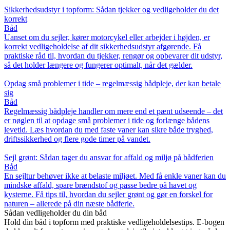
Sikkerhedsudstyr i topform: Sådan tjekker og vedligeholder du det
korrekt
Båd
Uanset om du sejler, kører motorcykel eller arbejder i højden, er
korrekt vedligeholdelse af dit sikkerhedsudstyr afgørende. Få
praktiske råd til, hvordan du tjekker, rengør og opbevarer dit udstyr,
så det holder længere og fungerer optimalt, når det gælder.
Opdag små problemer i tide – regelmæssig bådpleje, der kan betale
sig
Båd
Regelmæssig bådpleje handler om mere end et pænt udseende – det
er nøglen til at opdage små problemer i tide og forlænge bådens
levetid. Læs hvordan du med faste vaner kan sikre både tryghed,
driftssikkerhed og flere gode timer på vandet.
Sejl grønt: Sådan tager du ansvar for affald og miljø på bådferien
Båd
En sejltur behøver ikke at belaste miljøet. Med få enkle vaner kan du
mindske affald, spare brændstof og passe bedre på havet og
kysterne. Få tips til, hvordan du sejler grønt og gør en forskel for
naturen – allerede på din næste bådferie.
Sådan vedligeholder du din båd
Hold din båd i topform med praktiske vedligeholdelsestips. E-bogen