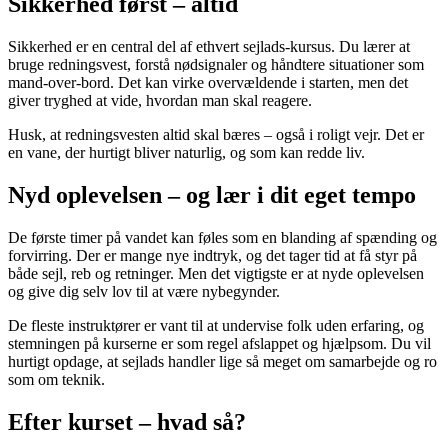
Sikkerhed først – altid
Sikkerhed er en central del af ethvert sejlads-kursus. Du lærer at
bruge redningsvest, forstå nødsignaler og håndtere situationer som
mand-over-bord. Det kan virke overvældende i starten, men det
giver tryghed at vide, hvordan man skal reagere.
Husk, at redningsvesten altid skal bæres – også i roligt vejr. Det er
en vane, der hurtigt bliver naturlig, og som kan redde liv.
Nyd oplevelsen – og lær i dit eget tempo
De første timer på vandet kan føles som en blanding af spænding og
forvirring. Der er mange nye indtryk, og det tager tid at få styr på
både sejl, reb og retninger. Men det vigtigste er at nyde oplevelsen
og give dig selv lov til at være nybegynder.
De fleste instruktører er vant til at undervise folk uden erfaring, og
stemningen på kurserne er som regel afslappet og hjælpsom. Du vil
hurtigt opdage, at sejlads handler lige så meget om samarbejde og ro
som om teknik.
Efter kurset – hvad så?