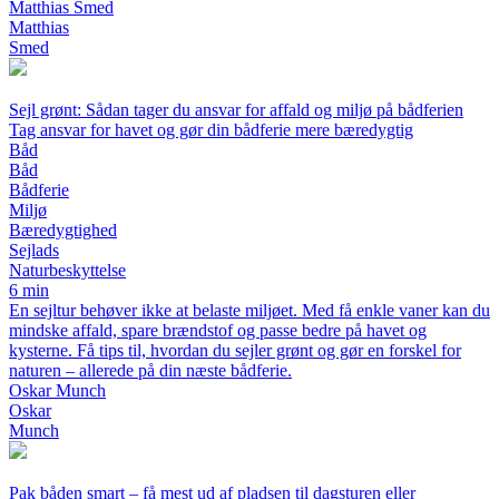
Matthias Smed
Matthias
Smed
Sejl grønt: Sådan tager du ansvar for affald og miljø på bådferien
Tag ansvar for havet og gør din bådferie mere bæredygtig
Båd
Båd
Bådferie
Miljø
Bæredygtighed
Sejlads
Naturbeskyttelse
6 min
En sejltur behøver ikke at belaste miljøet. Med få enkle vaner kan du
mindske affald, spare brændstof og passe bedre på havet og
kysterne. Få tips til, hvordan du sejler grønt og gør en forskel for
naturen – allerede på din næste bådferie.
Oskar Munch
Oskar
Munch
Pak båden smart – få mest ud af pladsen til dagsturen eller