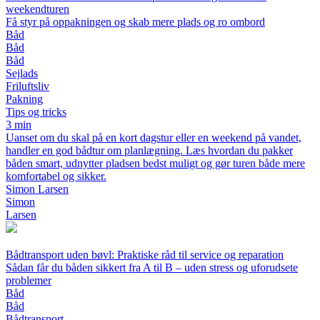
weekendturen
Få styr på oppakningen og skab mere plads og ro ombord
Båd
Båd
Båd
Sejlads
Friluftsliv
Pakning
Tips og tricks
3 min
Uanset om du skal på en kort dagstur eller en weekend på vandet,
handler en god bådtur om planlægning. Læs hvordan du pakker
båden smart, udnytter pladsen bedst muligt og gør turen både mere
komfortabel og sikker.
Simon Larsen
Simon
Larsen
Bådtransport uden bøvl: Praktiske råd til service og reparation
Sådan får du båden sikkert fra A til B – uden stress og uforudsete
problemer
Båd
Båd
Bådtransport