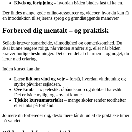
Klyds og fortøjning
– hvordan båden bindes fast til kajen.
Der findes mange gode online-ressourcer og videoer, hvor du kan få
en introduktion til sejlerens sprog og grundlæggende manøvrer.
Forbered dig mentalt – og praktisk
Sejlads kræver samarbejde, tålmodighed og opmærksomhed. Du
skal kunne reagere roligt, når vinden ændrer sig, eller når båden
kræver hurtige beslutninger. Det er en del af charmen – og noget, du
lærer med erfaring.
Inden kurset kan du:
Læse lidt om vind og vejr
– forstå, hvordan vindretning og
styrke påvirker sejladsen.
Øve knob
– fx pælestik, råbåndsknob og dobbelt halvstik.
Det er både nyttigt og sjovt at kunne.
Tjekke kursusmaterialet
– mange skoler sender teorihefter
eller links på forhånd.
Jo mere du forbereder dig, desto mere får du ud af de praktiske timer
på vandet.