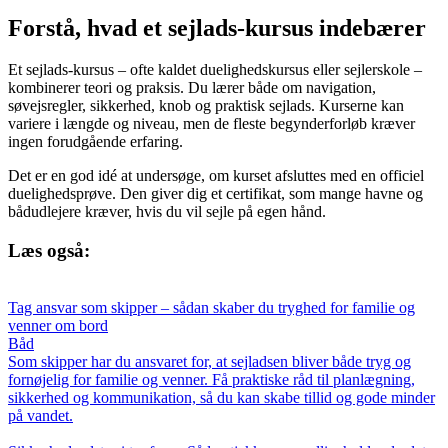
Forstå, hvad et sejlads-kursus indebærer
Et sejlads-kursus – ofte kaldet duelighedskursus eller sejlerskole –
kombinerer teori og praksis. Du lærer både om navigation,
søvejsregler, sikkerhed, knob og praktisk sejlads. Kurserne kan
variere i længde og niveau, men de fleste begynderforløb kræver
ingen forudgående erfaring.
Det er en god idé at undersøge, om kurset afsluttes med en officiel
duelighedsprøve. Den giver dig et certifikat, som mange havne og
bådudlejere kræver, hvis du vil sejle på egen hånd.
Læs også:
Tag ansvar som skipper – sådan skaber du tryghed for familie og
venner om bord
Båd
Som skipper har du ansvaret for, at sejladsen bliver både tryg og
fornøjelig for familie og venner. Få praktiske råd til planlægning,
sikkerhed og kommunikation, så du kan skabe tillid og gode minder
på vandet.