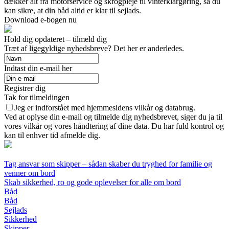
dækker alt fra motorservice og skrogpleje til vinterklargøring, så du
kan sikre, at din båd altid er klar til sejlads.
Download e-bogen nu
Hold dig opdateret – tilmeld dig
Træt af ligegyldige nyhedsbreve? Det her er anderledes.
Indtast din e-mail her
Registrer dig
Tak for tilmeldingen
Jeg er indforstået med hjemmesidens vilkår og databrug.
Ved at oplyse din e-mail og tilmelde dig nyhedsbrevet, siger du ja til
vores vilkår og vores håndtering af dine data. Du har fuld kontrol og
kan til enhver tid afmelde dig.
Tag ansvar som skipper – sådan skaber du tryghed for familie og
venner om bord
Skab sikkerhed, ro og gode oplevelser for alle om bord
Båd
Båd
Sejlads
Sikkerhed
Skipper