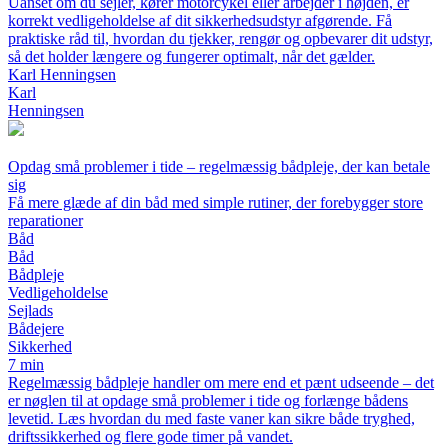
Uanset om du sejler, kører motorcykel eller arbejder i højden, er
korrekt vedligeholdelse af dit sikkerhedsudstyr afgørende. Få
praktiske råd til, hvordan du tjekker, rengør og opbevarer dit udstyr,
så det holder længere og fungerer optimalt, når det gælder.
Karl Henningsen
Karl
Henningsen
Opdag små problemer i tide – regelmæssig bådpleje, der kan betale
sig
Få mere glæde af din båd med simple rutiner, der forebygger store
reparationer
Båd
Båd
Bådpleje
Vedligeholdelse
Sejlads
Bådejere
Sikkerhed
7 min
Regelmæssig bådpleje handler om mere end et pænt udseende – det
er nøglen til at opdage små problemer i tide og forlænge bådens
levetid. Læs hvordan du med faste vaner kan sikre både tryghed,
driftssikkerhed og flere gode timer på vandet.