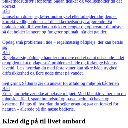
Sikkerhedsudstyr i topform: Sådan tjekker og vedligeholder du det
korrekt
Båd
Uanset om du sejler, kører motorcykel eller arbejder i højden, er
korrekt vedligeholdelse af dit sikkerhedsudstyr afgørende. Få
praktiske råd til, hvordan du tjekker, rengør og opbevarer dit udstyr,
så det holder længere og fungerer optimalt, når det gælder.
Opdag små problemer i tide – regelmæssig bådpleje, der kan betale
sig
Båd
Regelmæssig bådpleje handler om mere end et pænt udseende – det
er nøglen til at opdage små problemer i tide og forlænge bådens
levetid. Læs hvordan du med faste vaner kan sikre både tryghed,
driftssikkerhed og flere gode timer på vandet.
Sejl grønt: Sådan tager du ansvar for affald og miljø på bådferien
Båd
En sejltur behøver ikke at belaste miljøet. Med få enkle vaner kan du
mindske affald, spare brændstof og passe bedre på havet og
kysterne. Få tips til, hvordan du sejler grønt og gør en forskel for
naturen – allerede på din næste bådferie.
Klæd dig på til livet ombord