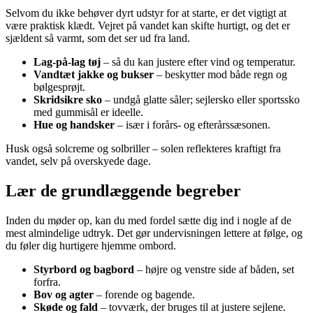
Selvom du ikke behøver dyrt udstyr for at starte, er det vigtigt at
være praktisk klædt. Vejret på vandet kan skifte hurtigt, og det er
sjældent så varmt, som det ser ud fra land.
Lag-på-lag tøj
– så du kan justere efter vind og temperatur.
Vandtæt jakke og bukser
– beskytter mod både regn og
bølgesprøjt.
Skridsikre sko
– undgå glatte såler; sejlersko eller sportssko
med gummisål er ideelle.
Hue og handsker
– især i forårs- og efterårssæsonen.
Husk også solcreme og solbriller – solen reflekteres kraftigt fra
vandet, selv på overskyede dage.
Lær de grundlæggende begreber
Inden du møder op, kan du med fordel sætte dig ind i nogle af de
mest almindelige udtryk. Det gør undervisningen lettere at følge, og
du føler dig hurtigere hjemme ombord.
Styrbord og bagbord
– højre og venstre side af båden, set
forfra.
Bov og agter
– forende og bagende.
Skøde og fald
– tovværk, der bruges til at justere sejlene.