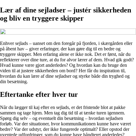
Lær af dine sejladser – justér sikkerheden
og bliv en tryggere skipper
Enhver sejlads – uanset om den foregår på fjorden, i skærgården eller
på åbent hav – giver erfaringer, der kan gøre dig til en bedre og
tryggere skipper. Men erfaring alene er ikke nok. Det er først, når du
reflekterer over dine ture, at du for alvor lærer af dem. Hvad gik godt?
Hvad kunne være gjort anderledes? Og hvordan kan du bruge den
viden til at justere sikkerheden om bord? Her får du inspiration til,
hvordan du kan lære af dine sejladser og styrke både din tryghed og
din besætning.
Eftertanke efter hver tur
Når du lægger til kaj efter en sejlads, er det fristende blot at pakke
sammen og tage hjem. Men tag dig tid til at tænke turen igennem.
Spørg dig selv – og eventuelt din besætning – hvordan sejladsen
forløb. Var der situationer, hvor kommunikationen kunne have været
bedre? Var der udstyr, der ikke fungerede optimalt? Eller opstod der
uventede udfordringer, som du kunne have håndteret anderledes?