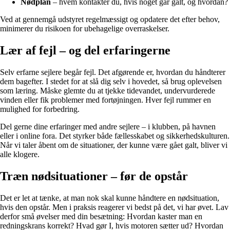
Nødplan
– hvem kontakter du, hvis noget går galt, og hvordan?
Ved at gennemgå udstyret regelmæssigt og opdatere det efter behov,
minimerer du risikoen for ubehagelige overraskelser.
Lær af fejl – og del erfaringerne
Selv erfarne sejlere begår fejl. Det afgørende er, hvordan du håndterer
dem bagefter. I stedet for at slå dig selv i hovedet, så brug oplevelsen
som læring. Måske glemte du at tjekke tidevandet, undervurderede
vinden eller fik problemer med fortøjningen. Hver fejl rummer en
mulighed for forbedring.
Del gerne dine erfaringer med andre sejlere – i klubben, på havnen
eller i online fora. Det styrker både fællesskabet og sikkerhedskulturen.
Når vi taler åbent om de situationer, der kunne være gået galt, bliver vi
alle klogere.
Træn nødsituationer – før de opstår
Det er let at tænke, at man nok skal kunne håndtere en nødsituation,
hvis den opstår. Men i praksis reagerer vi bedst på det, vi har øvet. Lav
derfor små øvelser med din besætning: Hvordan kaster man en
redningskrans korrekt? Hvad gør I, hvis motoren sætter ud? Hvordan