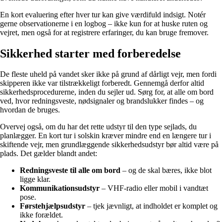
En kort evaluering efter hver tur kan give værdifuld indsigt. Notér
gerne observationerne i en logbog – ikke kun for at huske ruten og
vejret, men også for at registrere erfaringer, du kan bruge fremover.
Sikkerhed starter med forberedelse
De fleste uheld på vandet sker ikke på grund af dårligt vejr, men fordi
skipperen ikke var tilstrækkeligt forberedt. Gennemgå derfor altid
sikkerhedsprocedurerne, inden du sejler ud. Sørg for, at alle om bord
ved, hvor redningsveste, nødsignaler og brandslukker findes – og
hvordan de bruges.
Overvej også, om du har det rette udstyr til den type sejlads, du
planlægger. En kort tur i solskin kræver mindre end en længere tur i
skiftende vejr, men grundlæggende sikkerhedsudstyr bør altid være på
plads. Det gælder blandt andet:
Redningsveste til alle om bord
– og de skal bæres, ikke blot
ligge klar.
Kommunikationsudstyr
– VHF-radio eller mobil i vandtæt
pose.
Førstehjælpsudstyr
– tjek jævnligt, at indholdet er komplet og
ikke forældet.