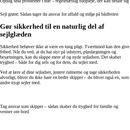
Opdag små problemer i tide – regelmæssig bådpleje, der kan betale sig
Sejl grønt: Sådan tager du ansvar for affald og miljø på bådferien
Gør sikkerhed til en naturlig del af
sejlglæden
Sikkerhed behøver ikke at være en tung pligt. Tværtimod kan den give
frihed. Når du ved, at du har styr på udstyret, planlægningen og
besætningen, kan du slappe mere af og nyde sejladsen. Det skaber
tryghed – både for dig selv og for dem, du sejler med.
Ved at lære af dine sejladser, justere rutinerne og tage sikkerheden
alvorligt, bliver du ikke bare en bedre skipper – du bliver også en, som
andre trygt sejler med.
Tag ansvar som skipper – sådan skaber du tryghed for familie og
venner om bord